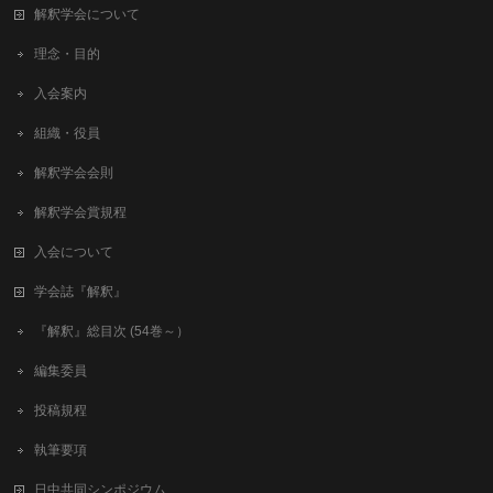
解釈学会について
理念・目的
入会案内
組織・役員
解釈学会会則
解釈学会賞規程
入会について
学会誌『解釈』
『解釈』総目次 (54巻～）
編集委員
投稿規程
執筆要項
日中共同シンポジウム