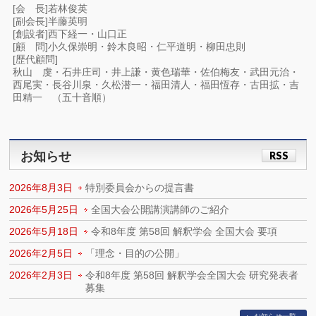
[会 長]若林俊英
[副会長]半藤英明
[創設者]西下経一・山口正
[顧 問]小久保崇明・鈴木良昭・仁平道明・柳田忠則
[歴代顧問]
秋山 虔・石井庄司・井上謙・黄色瑞華・佐伯梅友・武田元治・
西尾実・長谷川泉・久松潜一・福田清人・福田恆存・古田拡・吉
田精一 （五十音順）
お知らせ
RSS
2026年8月3日
特別委員会からの提言書
2026年5月25日
全国大会公開講演講師のご紹介
2026年5月18日
令和8年度 第58回 解釈学会 全国大会 要項
2026年2月5日
「理念・目的の公開」
2026年2月3日
令和8年度 第58回 解釈学会全国大会 研究発表者
募集