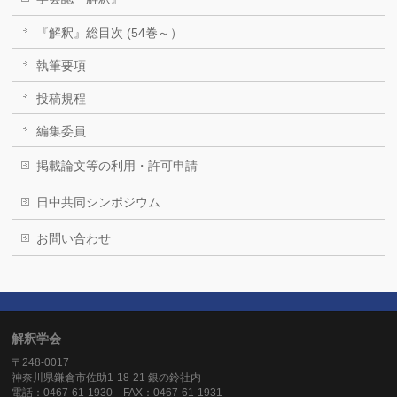
『解釈』総目次 (54巻～）
執筆要項
投稿規程
編集委員
掲載論文等の利用・許可申請
日中共同シンポジウム
お問い合わせ
解釈学会
〒248-0017
神奈川県鎌倉市佐助1-18-21 銀の鈴社内
電話：0467-61-1930 FAX：0467-61-1931