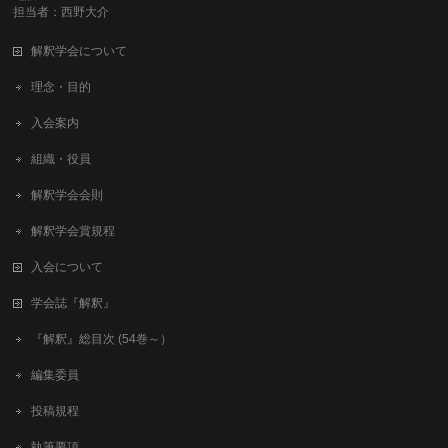
担当者：西野大介
解釈学会について
理念・目的
入会案内
組織・役員
解釈学会会則
解釈学会賞規程
入会について
学会誌『解釈』
『解釈』総目次 (54巻～）
編集委員
投稿規程
執筆要項