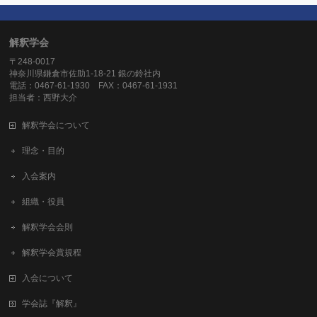
解釈学会
〒248-0017
神奈川県鎌倉市佐助1-18-21 銀の鈴社内
電話：0467-61-1930 FAX：0467-61-1931
担当者：西野大介
解釈学会について
理念・目的
入会案内
組織・役員
解釈学会会則
解釈学会賞規程
入会について
学会誌『解釈』