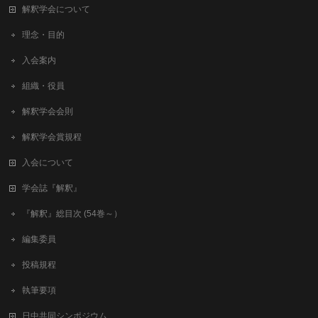
解釈学会について
理念・目的
入会案内
組織・役員
解釈学会会則
解釈学会賞規程
入会について
学会誌『解釈』
『解釈』総目次 (54巻～）
編集委員
投稿規程
執筆要項
日中共同シンポジウム