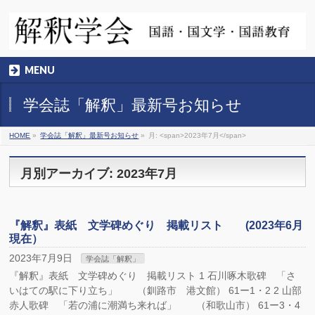
MENU
学会誌「解釈」最新号お知らせ
HOME
»
学会誌「解釈」最新号お知らせ
»
月: <span>2023年7月</span>
月別アーカイブ: 2023年7月
『解釈』表紙 文学碑めぐり 掲載リスト (2023年6月
現在）
2023年7月9日
学会誌「解釈」
『解釈』表紙 文学碑めぐり 掲載リスト 1 石川啄木歌碑 「さ
いはての駅に下り立ち」 （釧路市 港文館） 61ー1・2 2 山部
赤人歌碑 「若の浦に潮満ち来れば」 （和歌山市） 61ー3・4