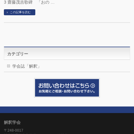
3 齋藤茂吉歌碑 「おの …
この記事を読む
カテゴリー
学会誌「解釈」
解釈学会
〒248-0017