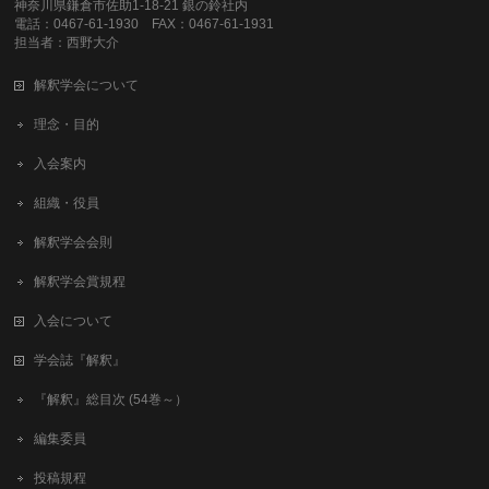
神奈川県鎌倉市佐助1-18-21 銀の鈴社内
電話：0467-61-1930 FAX：0467-61-1931
担当者：西野大介
解釈学会について
理念・目的
入会案内
組織・役員
解釈学会会則
解釈学会賞規程
入会について
学会誌『解釈』
『解釈』総目次 (54巻～）
編集委員
投稿規程