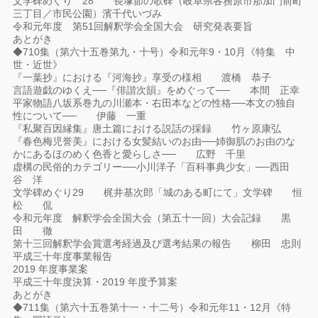
文学碑めぐり 28 長塚節の歌碑（岐阜県各務原市那加門前町
三丁目／市民公園）濱千代いづみ
令和元年度 第51回解釈学会全国大会 研究発表要旨
あとがき
◆710集（第六十五巻第九・十号）令和元年9・10月《特集 中
世・近世》
『一葉抄』における『河海抄』享受の様相 渡橋 恭子
言語遊戯のゆくえ──『俳諧次韻』をめぐって── 本間 正幸
平家物語八坂系巻九の川瀬本・右田本などの性格──本文の独自
性について── 伊藤 一重
『私聚百因縁集』唐土篇における説話の採録 竹ヶ原康弘
『春色梅児誉美』における女髪結いのお由──姉御肌のお由のな
かにあるほのめく色香と愛らしさ── 広野 千里
虚構の民俗的カテゴリー──小川洋子「百科事典少女」──西田
谷 洋
文学碑めぐり29 梶井基次郎「城のある町にて」文学碑 恒
松 侃
令和元年度 解釈学会全国大会（第五十一回）大会記録 黒
田 徹
第十三回解釈学会賞選考経過及び選考結果の報告 柳田 忠則
平成三十年度事業報告
2019 年度事業案
平成三十年度決算・2019 年度予算案
あとがき
◆
711
集（第六十五巻第十一・十二号）
令和元年11・1
2月
《特