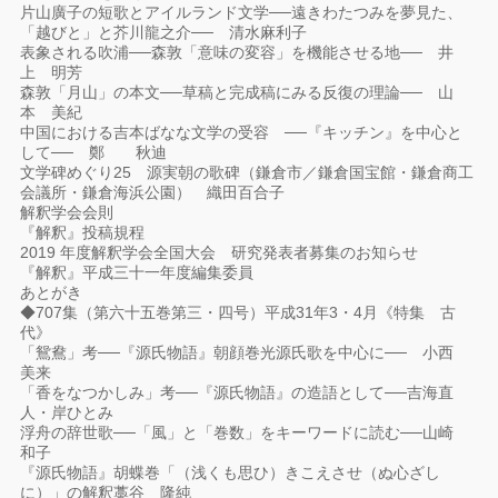
片山廣子の短歌とアイルランド文学──遠きわたつみを夢見た、
「越びと」と芥川龍之介── 清水麻利子
表象される吹浦──森敦「意味の変容」を機能させる地── 井
上 明芳
森敦「月山」の本文──草稿と完成稿にみる反復の理論── 山
本 美紀
中国における吉本ばなな文学の受容 ──『キッチン』を中心と
して── 鄭 秋迪
文学碑めぐり25 源実朝の歌碑（鎌倉市／鎌倉国宝館・鎌倉商工
会議所・鎌倉海浜公園） 織田百合子
解釈学会会則
『解釈』投稿規程
2019 年度解釈学会全国大会 研究発表者募集のお知らせ
『解釈』平成三十一年度編集委員
あとがき
◆707集（第六十五巻第三・四号）平成31年3・4月《特集 古
代》
「鴛鴦」考──『源氏物語』朝顔巻光源氏歌を中心に── 小西
美来
「香をなつかしみ」考──『源氏物語』の造語として──吉海直
人・岸ひとみ
浮舟の辞世歌──「風」と「巻数」をキーワードに読む──山崎
和子
『源氏物語』胡蝶巻「（浅くも思ひ）きこえさせ（ぬ心ざし
に）」の解釈藁谷 隆純