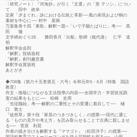
〔研究ノート〕『河海抄』が引く『文選』の「形 ヲソシ」につい
て 田中 政幸
定家「夕まぐれ」詠における伝統と革新──風の表現および桐の
素材を中心に── 村中 菜摘
万葉集巻十四「東歌」解釈一題─「いで子賜たばりに」考── 黒
田 徹
文学碑めぐり26 勝田香月「出船」歌碑（能代港） 仁平 道
明
解釈学会会則
『解釈』投稿規程
『解釈』創刊趣意書
解釈学会賞規程
あとがき
◆708集（第六十五巻第五・六号）令和元年5・6月《特集 国語
教育》
作文・推敲につながる文法指導の内容──全国学力・学習状況調
査の結果をもとに── 松崎 史周
「先従隗始」考──解釈の二重性とその変遷に着目して── 樋
口 敦士
『徒然草』第十段「家居のつきづきしく」の授業──現代に通じ
る「ものの見方や考え方」を読み取らせることで古典に親しませ
る── 菅原 利晃
作者の描き分けを解釈する『ママゴト』（松田洋子）の授業──
国語科教育でストーリーマンガを扱う可能性を探る── 山田