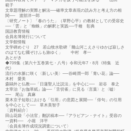
範子
文章題理解の実際と解法──確率文章表現の読み方と考え方の相
関──
渡部洋一郎
〔研究ノート〕「春のうた」（草野心平）の教材としての受容史
──「雲」と「蜘蛛」の解釈と実践──千種 彰典
国語教育情報
会員名簿発行について
文学館情報
文学碑めぐり 27 若山牧水歌碑「幾山河こえさりゆかば寂しさ
のはてなむ國ぞけふも旅ゆく」 中村 孝一
あとがき
◆709集（第六十五巻第七・八号）令和元年7・8月《特集 近
代》
流行の水脈に咲く〈新しい美〉──谷崎潤一郎「青い花」論──
木村 愛美
森鷗外と仏教──「日蓮聖人辻説法」を中心に── 岩谷 泰之
太宰治『お伽草紙』論──「舌切雀」に見る〈言葉〉と〈嘘〉
── 尾山 真麻
栗木京子短歌における「引用」の意図と展開──「俳句」の引用
を中心として── 草木美智子
〔資料紹介〕
田山花袋「小法官」翻訳稿本──『アラビアン・ナイト』受容の
一資料── 小堀 洋平
〈会員名簿作成現況調査について〉