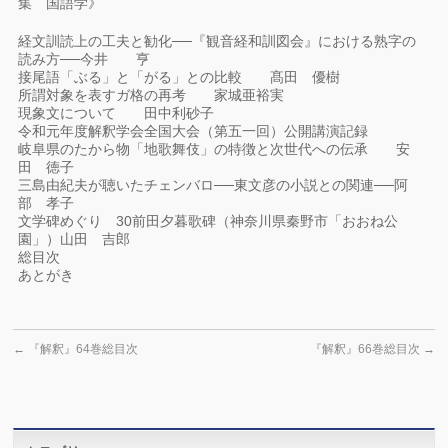
集 国語学》
経文訓読上の工夫と勧化──『観音経和訓図会』における熟字の
読み方──今井 亨
接尾語「ぶる」と「がる」との比較 髙田 優樹
所謂対象を表すガ格の再考 家城亜裕実
現象文について 田中利砂子
令和元年度解釈学会全国大会（第五一回）公開講演記録
岐阜県のたから物「地歌舞伎」の特徴と次世代への伝承 安
田 徳子
三島由紀夫が聴いたチェンバロ──東文彦の小説との関連──阿
部 孝子
文学碑めぐり 30前田夕暮歌碑（神奈川県秦野市「おおね公
園」）山田 吉郎
総目次
あとがき
←
『解釈』64巻総目次
『解釈』66巻総目次
→