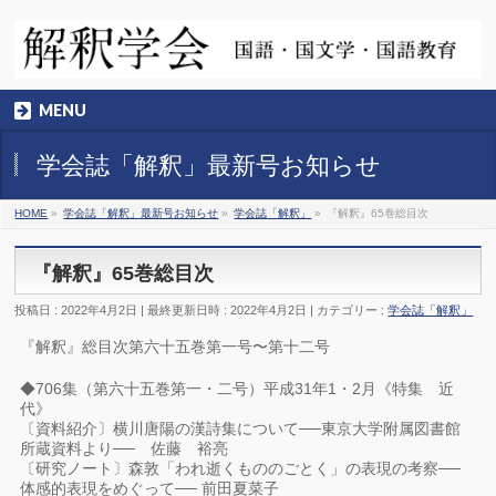
MENU
学会誌「解釈」最新号お知らせ
HOME
»
学会誌「解釈」最新号お知らせ
»
学会誌「解釈」
»
『解釈』65巻総目次
『解釈』65巻総目次
投稿日 : 2022年4月2日
最終更新日時 : 2022年4月2日
カテゴリー :
学会誌「解釈」
『解釈』総目次第六十五巻第一号〜第十二号
◆706集（第六十五巻第一・二号）平成31年1・2月《特集 近
代》
〔資料紹介〕横川唐陽の漢詩集について──東京大学附属図書館
所蔵資料より── 佐藤 裕亮
〔研究ノート〕森敦「われ逝くもののごとく」の表現の考察──
体感的表現をめぐって── 前田夏菜子