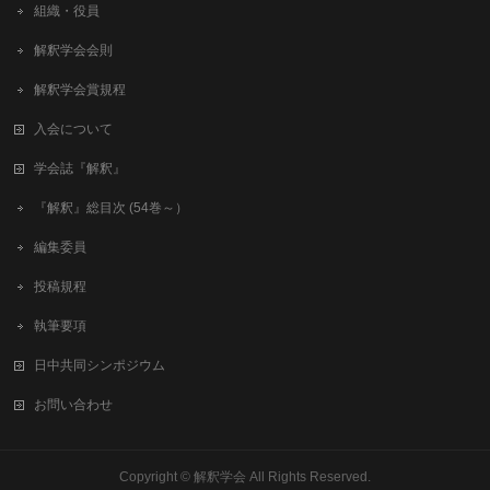
組織・役員
解釈学会会則
解釈学会賞規程
入会について
学会誌『解釈』
『解釈』総目次 (54巻～）
編集委員
投稿規程
執筆要項
日中共同シンポジウム
お問い合わせ
Copyright ©
解釈学会
All Rights Reserved.